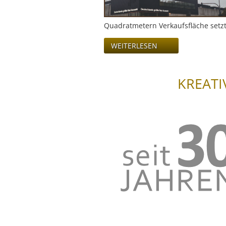
Quadratmetern Verkaufsfläche setz
WEITERLESEN
KREATI