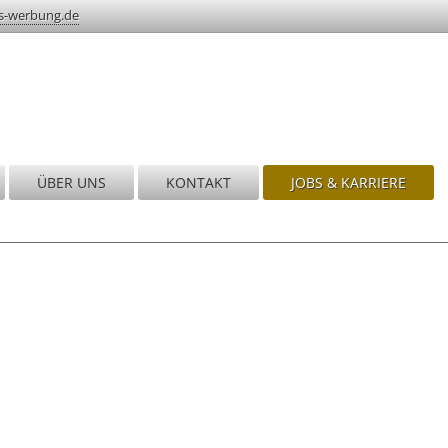
s-werbung.de
ÜBER UNS
KONTAKT
JOBS & KARRIERE
nd!