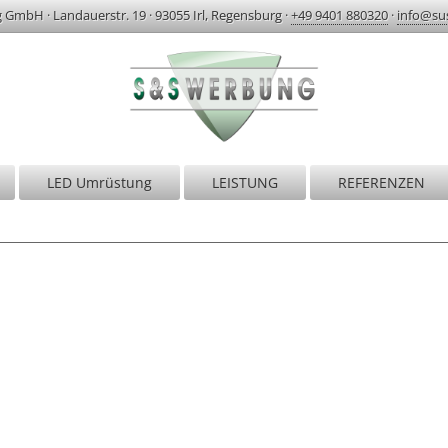
g GmbH
·
Landauerstr. 19
·
93055 Irl, Regensburg
·
+49 9401 880320
·
info@su
LED Umrüstung
LEISTUNG
REFERENZEN
S&S Werbung | Regensburg
r sind erst zufrieden, wenn Sie begeistert si