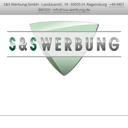
S&S Werbung GmbH
·
Landauerstr. 19
·
93055 Irl, Regensburg
·
+49 9401
880320
·
info@sus-werbung.de
HOME
AKTUELLES & PROJEKTE