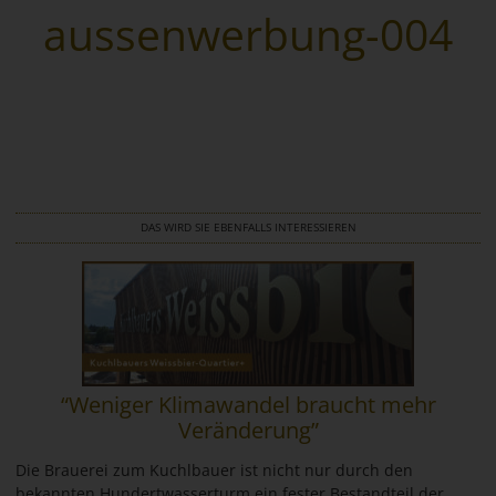
aussenwerbung-004
Wegeleitsysteme
Beschriftungen
Digitaldruck & Großformat
Fahrzeugbeschriftungen
DAS WIRD SIE EBENFALLS INTERESSIEREN
Glasveredelung
Werbegrafik & Drucksachen
Vergoldungen
“Weniger Klimawandel braucht mehr
Werbetürme & Pylone
Veränderung”
LED Umrüstung
Die Brauerei zum Kuchlbauer ist nicht nur durch den
bekannten Hundertwasserturm ein fester Bestandteil der