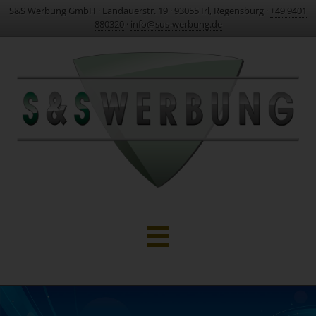
S&S Werbung GmbH
·
Landauerstr. 19
·
93055 Irl, Regensburg
·
+49 9401
880320
·
info@sus-werbung.de
HOME
AKTUELLES & PROJEKTE