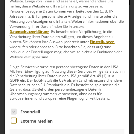
WEITERLESEN
Website. Einige von ihnen sind essenziell, während andere uns
helfen, diese Website und Ihre Erfahrung zu verbessern.
Personenbezogene Daten können verarbeitet werden (z. B. IP-
Adressen), z. B. für personalisierte Anzeigen und Inhalte oder die
Messung von Anzeigen und Inhalten.
Weitere Informationen über die
KREATIVE LÖSUNGEN FÜR
Verwendung Ihrer Daten finden Sie in unserer
Datenschutzerklärung
.
Es besteht keine Verpflichtung, in die
IHRE AUSSENWERBUNG
Verarbeitung Ihrer Daten einzuwilligen, um dieses Angebot zu
nutzen.
Sie können Ihre Auswahl jederzeit unter
Einstellungen
widerrufen oder anpassen.
Bitte beachten Sie, dass aufgrund
individueller Einstellungen möglicherweise nicht alle Funktionen der
Website verfügbar sind.
AKTUELLES
Einige Services verarbeiten personenbezogene Daten in den USA.
Mit Ihrer Einwilligung zur Nutzung dieser Services willigen Sie auch in
die Verarbeitung Ihrer Daten in den USA gemäß Art. 49 (1) lit. a
27.09.2024: “Weniger Klimawandel braucht mehr
GDPR ein. Der EuGH stuft die USA als ein Land mit unzureichendem
Veränderung”
Datenschutz nach EU-Standards ein. Es besteht beispielsweise die
Gefahr, dass US-Behörden personenbezogene Daten in
26.09.2024: Zweirad-Center Stadler – Neueröffnung
Überwachungsprogrammen verarbeiten, ohne dass für
Europäerinnen und Europäer eine Klagemöglichkeit besteht.
Regensburg
17.05.2024: Louis Traun
Es folgt eine Liste der Service-Gruppen, für die eine Einwilli
Essenziell
03.05.2024: Die nächsten 30 Jahre S&S Werbung
Externe Medien
08.04.2024: Louis hat ein neues Logo!