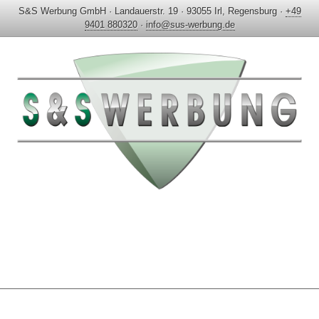
S&S Werbung GmbH
·
Landauerstr. 19
·
93055 Irl, Regensburg
·
+49
9401 880320
·
info@sus-werbung.de
HOME
AKTUELLES & PROJEKTE