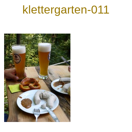
klettergarten-011
Wegeleitsysteme
Beschriftungen
Digitaldruck & Großformat
Fahrzeugbeschriftungen
Glasveredelung
Werbegrafik & Drucksachen
Vergoldungen
Werbetürme & Pylone
LED Umrüstung