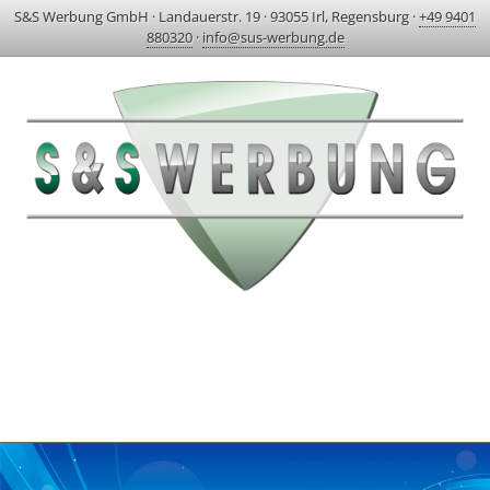
S&S Werbung GmbH
·
Landauerstr. 19
·
93055 Irl, Regensburg
·
+49 9401
880320
·
info@sus-werbung.de
HOME
AKTUELLES & PROJEKTE