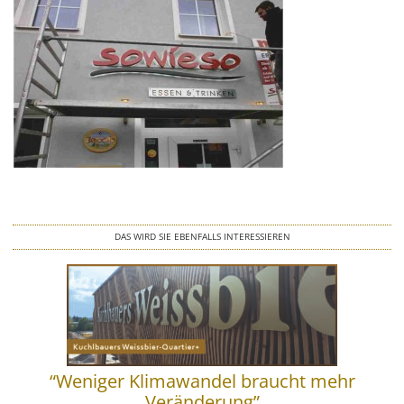
Wegeleitsysteme
Beschriftungen
Digitaldruck & Großformat
Fahrzeugbeschriftungen
Glasveredelung
DAS WIRD SIE EBENFALLS INTERESSIEREN
Werbegrafik & Drucksachen
Vergoldungen
Werbetürme & Pylone
“Weniger Klimawandel braucht mehr
LED Umrüstung
Veränderung”