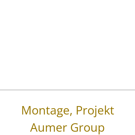
PRODUKTE
S&S Werbung |
Werbetechnik & Lichtwerbeanlagen
Regensburg
Brauerei- Objekt- Werbung
Wir sind erst zufrieden, wenn Sie
Einzelbuchstaben
begeistert sind!
Filialkonzepte
LED Umrüstung
Messe- & Infostände
Montage, Projekt
Montage & Service
Aumer Group
Portale