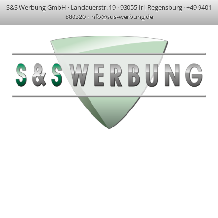
S&S Werbung GmbH
·
Landauerstr. 19
·
93055 Irl, Regensburg
·
+49 9401
880320
·
info@sus-werbung.de
HOME
AKTUELLES & PROJEKTE