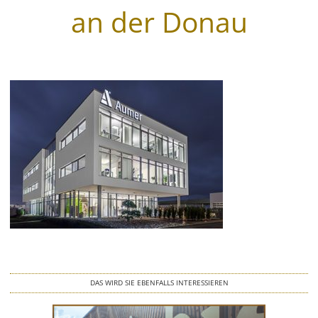
an der Donau
Wegeleitsysteme
Beschriftungen
Digitaldruck & Großformat
Fahrzeugbeschriftungen
Glasveredelung
Werbegrafik & Drucksachen
Vergoldungen
Werbetürme & Pylone
DAS WIRD SIE EBENFALLS INTERESSIEREN
LED Umrüstung