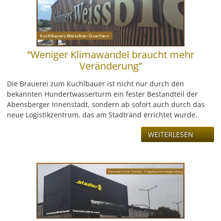
LEISTUNG
REFERENZEN
“Weniger Klimawandel braucht mehr
ÜBER UNS
Veränderung”
Die Brauerei zum Kuchlbauer ist nicht nur durch den
KONTAKT
bekannten Hundertwasserturm ein fester Bestandteil der
Abensberger Innenstadt, sondern ab sofort auch durch das
JOBS & KARRIERE
neue Logistikzentrum, das am Stadtrand errichtet wurde.
WEITERLESEN