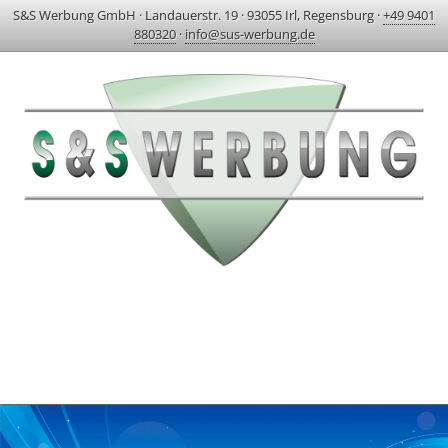
S&S Werbung GmbH
·
Landauerstr. 19
·
93055 Irl, Regensburg
·
+49 9401
880320
·
info@sus-werbung.de
HOME
AKTUELLES & PROJEKTE