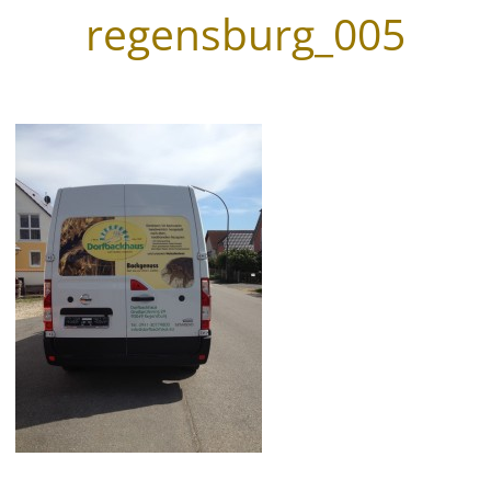
regensburg_005
Wegeleitsysteme
Beschriftungen
Digitaldruck & Großformat
Fahrzeugbeschriftungen
Glasveredelung
Werbegrafik & Drucksachen
Vergoldungen
Werbetürme & Pylone
LED Umrüstung