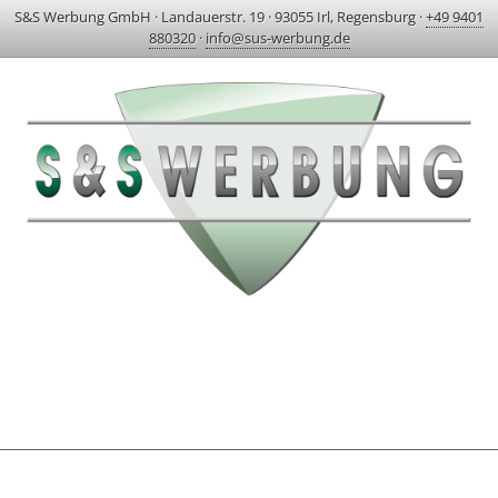
S&S Werbung GmbH
·
Landauerstr. 19
·
93055 Irl, Regensburg
·
+49 9401
880320
·
info@sus-werbung.de
HOME
AKTUELLES & PROJEKTE