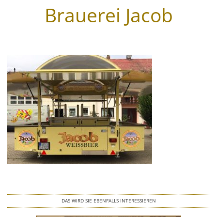
Brauerei Jacob
Wegeleitsysteme
Beschriftungen
Digitaldruck & Großformat
Fahrzeugbeschriftungen
Glasveredelung
Werbegrafik & Drucksachen
Vergoldungen
Werbetürme & Pylone
DAS WIRD SIE EBENFALLS INTERESSIEREN
LED Umrüstung