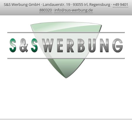
S&S Werbung GmbH
·
Landauerstr. 19
·
93055 Irl, Regensburg
·
+49 9401
880320
·
info@sus-werbung.de
HOME
AKTUELLES & PROJEKTE