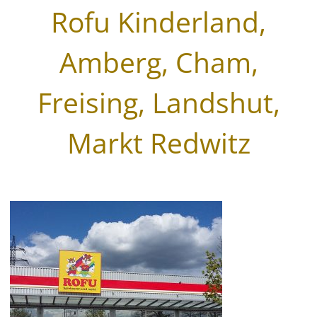
Rofu Kinderland,
Wegeleitsysteme
Amberg, Cham,
Beschriftungen
Digitaldruck & Großformat
Freising, Landshut,
Fahrzeugbeschriftungen
Markt Redwitz
Glasveredelung
Werbegrafik & Drucksachen
Vergoldungen
Werbetürme & Pylone
LED Umrüstung