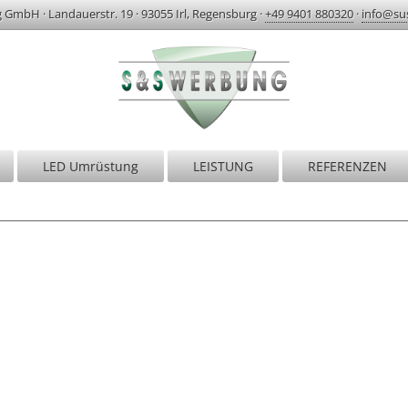
g GmbH
·
Landauerstr. 19
·
93055 Irl, Regensburg
·
+49 9401 880320
·
info@su
LED Umrüstung
LEISTUNG
REFERENZEN
S&S Werbung | Regensburg
r sind erst zufrieden, wenn Sie begeistert si