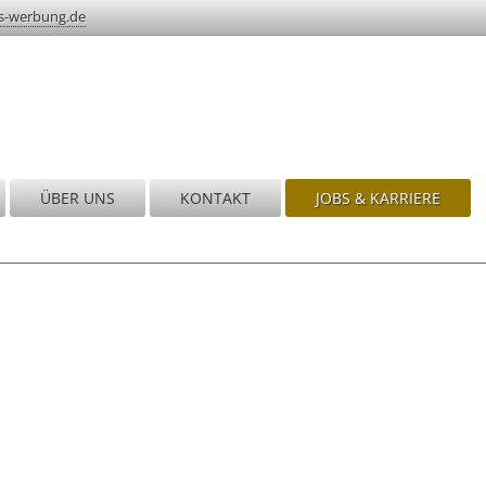
s-werbung.de
ÜBER UNS
KONTAKT
JOBS & KARRIERE
nd!