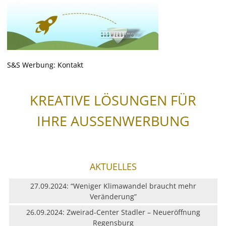
Wegeleitsysteme
Beschriftungen
Digitaldruck & Großformat
S&S Werbung: Kontakt
Fahrzeugbeschriftungen
KREATIVE LÖSUNGEN FÜR
Glasveredelung
IHRE AUSSENWERBUNG
Werbegrafik & Drucksachen
Vergoldungen
AKTUELLES
27.09.2024: “Weniger Klimawandel braucht mehr
Werbetürme & Pylone
Veränderung”
26.09.2024: Zweirad-Center Stadler – Neueröffnung
LED Umrüstung
Regensburg