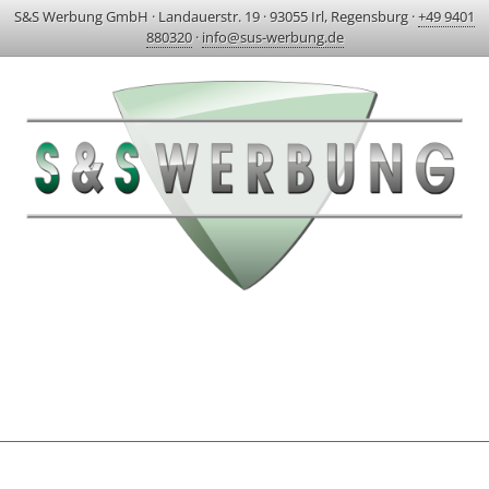
S&S Werbung GmbH
·
Landauerstr. 19
·
93055 Irl, Regensburg
·
+49 9401
880320
·
info@sus-werbung.de
HOME
AKTUELLES & PROJEKTE