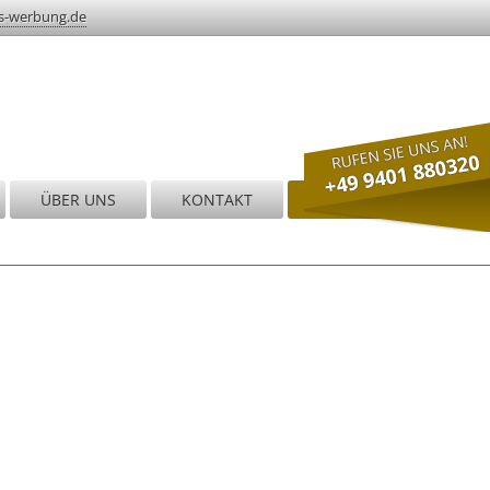
s-werbung.de
ÜBER UNS
KONTAKT
JOBS & KARRIERE
nd!