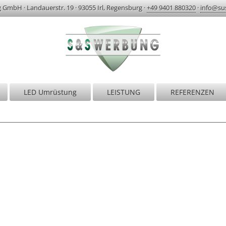
g GmbH
·
Landauerstr. 19
·
93055 Irl, Regensburg
·
+49 9401 880320
·
info@su
LED Umrüstung
LEISTUNG
REFERENZEN
S&S Werbung | Regensburg
r sind erst zufrieden, wenn Sie begeistert si