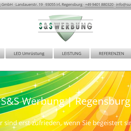
g GmbH
·
Landauerstr. 19
·
93055 Irl, Regensburg
·
+49 9401 880320
·
info@su
LED Umrüstung
LEISTUNG
REFERENZEN
S&S Werbung | Regensburg
r sind erst zufrieden, wenn Sie begeistert si