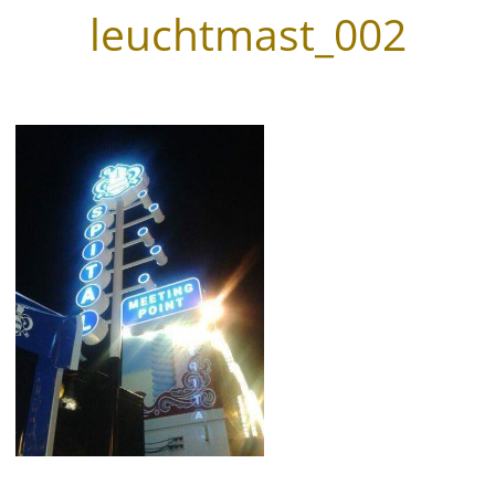
leuchtmast_002
Wegeleitsysteme
Beschriftungen
Digitaldruck & Großformat
Fahrzeugbeschriftungen
Glasveredelung
Werbegrafik & Drucksachen
Vergoldungen
Werbetürme & Pylone
LED Umrüstung