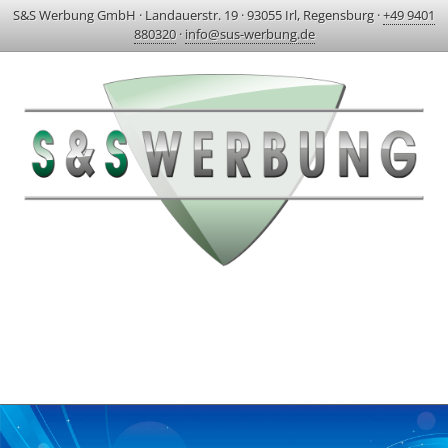
S&S Werbung GmbH
·
Landauerstr. 19
·
93055 Irl, Regensburg
·
+49 9401
880320
·
info@sus-werbung.de
HOME
AKTUELLES & PROJEKTE