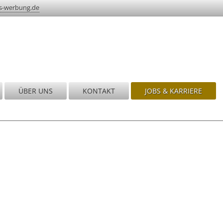
s-werbung.de
ÜBER UNS
KONTAKT
JOBS & KARRIERE
nd!