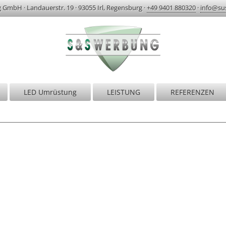
g GmbH
·
Landauerstr. 19
·
93055 Irl, Regensburg
·
+49 9401 880320
·
info@su
LED Umrüstung
LEISTUNG
REFERENZEN
S&S Werbung | Regensburg
r sind erst zufrieden, wenn Sie begeistert si