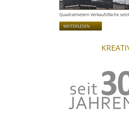
Quadratmetern Verkaufsfläche setz
WEITERLESEN
KREATI