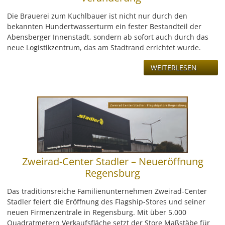
LEISTUNG
Die Brauerei zum Kuchlbauer ist nicht nur durch den
bekannten Hundertwasserturm ein fester Bestandteil der
REFERENZEN
Abensberger Innenstadt, sondern ab sofort auch durch das
neue Logistikzentrum, das am Stadtrand errichtet wurde.
ÜBER UNS
WEITERLESEN
KONTAKT
JOBS & KARRIERE
Zweirad-Center Stadler – Neueröffnung
Regensburg
Das traditionsreiche Familienunternehmen Zweirad-Center
Stadler feiert die Eröffnung des Flagship-Stores und seiner
neuen Firmenzentrale in Regensburg. Mit über 5.000
Quadratmetern Verkaufsfläche setzt der Store Maßstäbe für