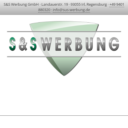
S&S Werbung GmbH
·
Landauerstr. 19
·
93055 Irl, Regensburg
·
+49 9401
880320
·
info@sus-werbung.de
HOME
AKTUELLES & PROJEKTE