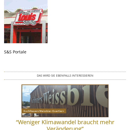
Wegeleitsysteme
Beschriftungen
Digitaldruck & Großformat
Fahrzeugbeschriftungen
S&S Portale
Glasveredelung
DAS WIRD SIE EBENFALLS INTERESSIEREN
Werbegrafik & Drucksachen
Vergoldungen
Werbetürme & Pylone
“Weniger Klimawandel braucht mehr
LED Umrüstung
Veränderung”