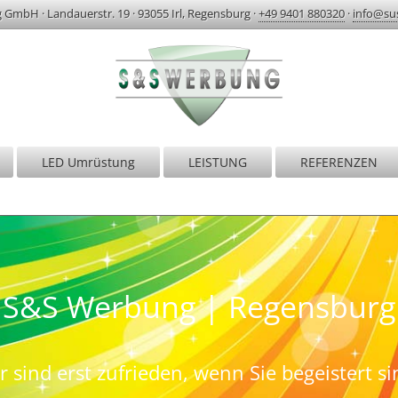
g GmbH
·
Landauerstr. 19
·
93055 Irl, Regensburg
·
+49 9401 880320
·
info@su
LED Umrüstung
LEISTUNG
REFERENZEN
S&S Werbung | Regensburg
r sind erst zufrieden, wenn Sie begeistert si