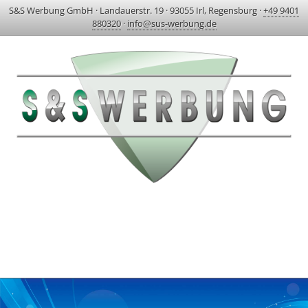
S&S Werbung GmbH
·
Landauerstr. 19
·
93055 Irl, Regensburg
·
+49 9401
880320
·
info@sus-werbung.de
HOME
AKTUELLES & PROJEKTE