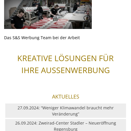
Wegeleitsysteme
Beschriftungen
Digitaldruck & Großformat
Das S&S Werbung Team bei der Arbeit
Fahrzeugbeschriftungen
KREATIVE LÖSUNGEN FÜR
Glasveredelung
IHRE AUSSENWERBUNG
Werbegrafik & Drucksachen
Vergoldungen
AKTUELLES
27.09.2024: “Weniger Klimawandel braucht mehr
Werbetürme & Pylone
Veränderung”
26.09.2024: Zweirad-Center Stadler – Neueröffnung
LED Umrüstung
Regensburg