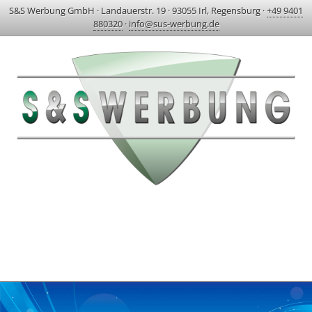
S&S Werbung GmbH
·
Landauerstr. 19
·
93055 Irl, Regensburg
·
+49 9401
880320
·
info@sus-werbung.de
HOME
AKTUELLES & PROJEKTE