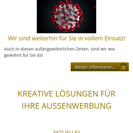
Wegeleitsysteme
Beschriftungen
Wir sind weiterhin für Sie in vollem Einsatz!
Digitaldruck & Großformat
Auch in diesen außergewöhnlichen Zeiten, sind wir wie
Fahrzeugbeschriftungen
gewohnt für Sie da!
Weiter Informieren...
Glasveredelung
Werbegrafik & Drucksachen
KREATIVE LÖSUNGEN FÜR
Vergoldungen
IHRE AUSSENWERBUNG
Werbetürme & Pylone
LED Umrüstung
AKTUELLES