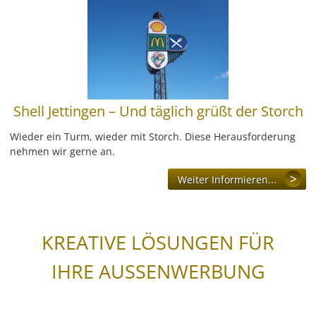
Wegeleitsysteme
Beschriftungen
Digitaldruck & Großformat
Shell Jettingen – Und täglich grüßt der Storch
Fahrzeugbeschriftungen
Wieder ein Turm, wieder mit Storch. Diese Herausforderung
nehmen wir gerne an.
Glasveredelung
Weiter Informieren...
Werbegrafik & Drucksachen
Vergoldungen
KREATIVE LÖSUNGEN FÜR
Werbetürme & Pylone
IHRE AUSSENWERBUNG
LED Umrüstung