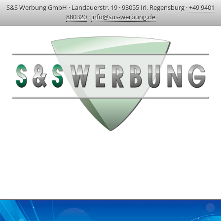
S&S Werbung GmbH
·
Landauerstr. 19
·
93055 Irl, Regensburg
·
+49 9401
880320
·
info@sus-werbung.de
HOME
AKTUELLES & PROJEKTE