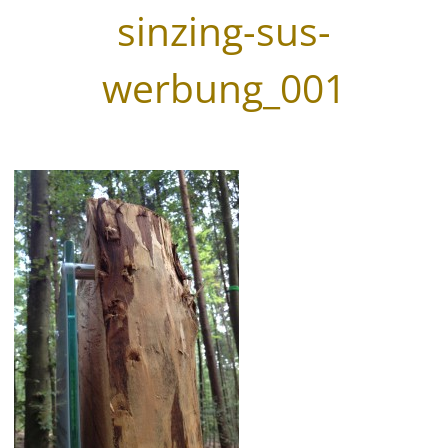
sinzing-sus-
Wegeleitsysteme
werbung_001
Beschriftungen
Digitaldruck & Großformat
Fahrzeugbeschriftungen
Glasveredelung
Werbegrafik & Drucksachen
Vergoldungen
Werbetürme & Pylone
LED Umrüstung