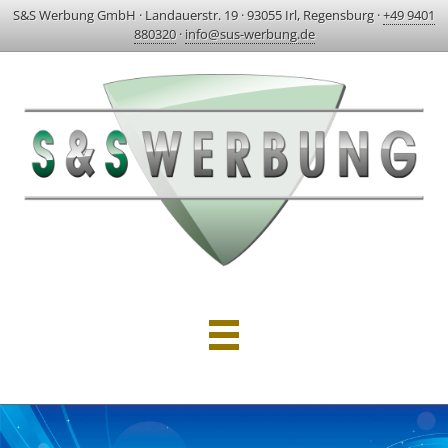
S&S Werbung GmbH
·
Landauerstr. 19
·
93055 Irl, Regensburg
·
+49 9401
880320
·
info@sus-werbung.de
HOME
AKTUELLES & PROJEKTE