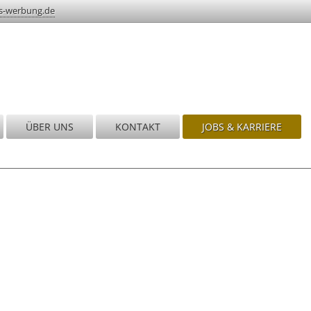
s-werbung.de
ÜBER UNS
KONTAKT
JOBS & KARRIERE
nd!