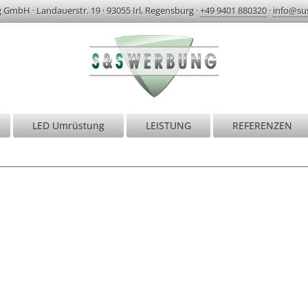
g GmbH
·
Landauerstr. 19
·
93055 Irl, Regensburg
·
+49 9401 880320
·
info@su
LED Umrüstung
LEISTUNG
REFERENZEN
S&S Werbung | Regensburg
r sind erst zufrieden, wenn Sie begeistert si