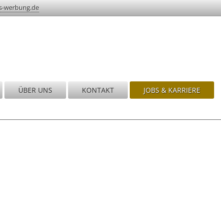
s-werbung.de
ÜBER UNS
KONTAKT
JOBS & KARRIERE
nd!