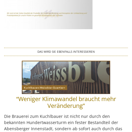
Wegeleitsysteme
Beschriftungen
Digitaldruck & Großformat
Fahrzeugbeschriftungen
DAS WIRD SIE EBENFALLS INTERESSIEREN
Glasveredelung
Werbegrafik & Drucksachen
Vergoldungen
“Weniger Klimawandel braucht mehr
Veränderung”
Werbetürme & Pylone
Die Brauerei zum Kuchlbauer ist nicht nur durch den
bekannten Hundertwasserturm ein fester Bestandteil der
LED Umrüstung
Abensberger Innenstadt, sondern ab sofort auch durch das