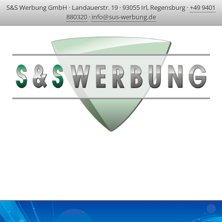
S&S Werbung GmbH
·
Landauerstr. 19
·
93055 Irl, Regensburg
·
+49 9401
880320
·
info@sus-werbung.de
HOME
AKTUELLES & PROJEKTE